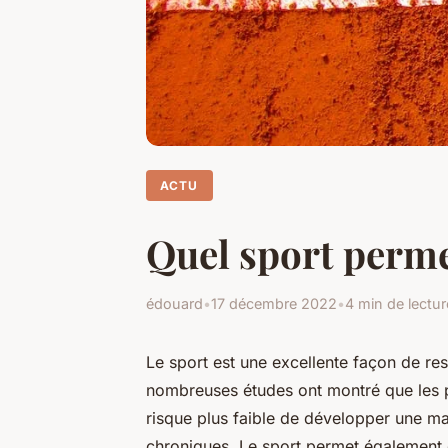
ACTU
Quel sport perme
édouard
•
17 décembre 2022
•
4 min de lectur
Le sport est une excellente façon de re
nombreuses études ont montré que les p
risque plus faible de développer une m
chroniques. Le sport permet également d