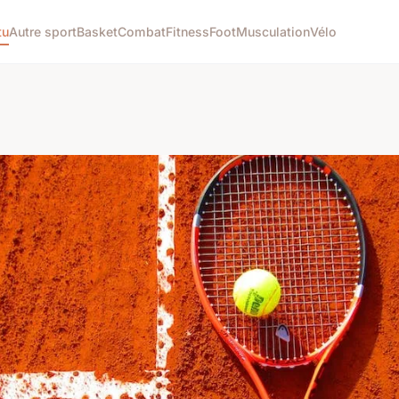
tu
Autre sport
Basket
Combat
Fitness
Foot
Musculation
Vélo