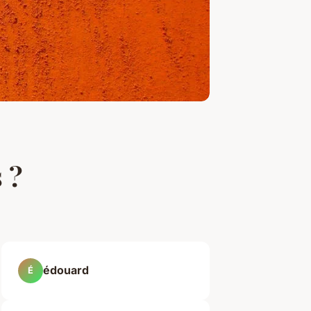
 ?
édouard
É