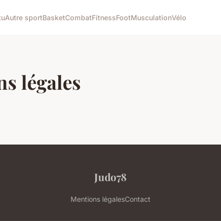
tu
Autre sport
Basket
Combat
Fitness
Foot
Musculation
Vélo
s légales
Judo78
Mentions légales
Contact